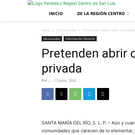
INICIO
DE LA REGIÓN CENTRO
Inicio
Destacadas
Pretenden abrir calle en propi
Destacadas
Información General
Pretenden abrir 
privada
Por
.
-
15 junio, 2020
SANTA MARÍA DEL RÍO, S. L. P. – Aún y cuan
comunidades que carecen de lo elemental, 