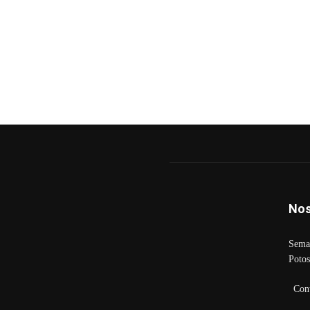
Nos
Seman
Potos
Con