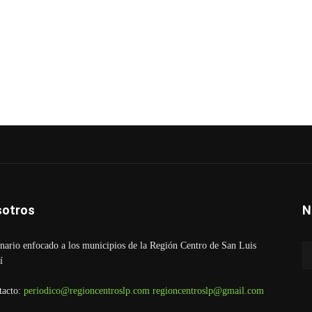
otros
N
ario enfocado a los municipios de la Región Centro de San Luis
í
tacto:
periodico@regioncentroslp.com
regioncentroslp@gmail.com