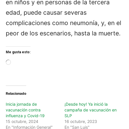
en niños y en personas de la tercera
edad, puede causar severas
complicaciones como neumonía, y, en el
peor de los escenarios, hasta la muerte.
Me gusta esto:
L
o
a
d
i
n
Relacionado
g
…
Inicia jornada de
¡Desde hoy! Ya inició la
vacunación contra
campaña de vacunación en
influenza y Covid-19
SLP
15 octubre, 2024
16 octubre, 2023
En "Información General"
En "San Luis"