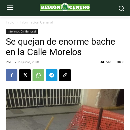
Inicio
Información General
Información General
Se quejan de enorme bache
en la Calle Morelos
Por
.
-
29 junio, 2020
518
0