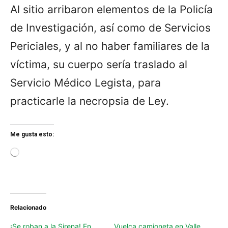
Al sitio arribaron elementos de la Policía
de Investigación, así como de Servicios
Periciales, y al no haber familiares de la
víctima, su cuerpo sería traslado al
Servicio Médico Legista, para
practicarle la necropsia de Ley.
Me gusta esto:
L
o
a
d
i
n
Relacionado
g
…
¡Se roban a la Sirena! En
Vuelca camioneta en Valle