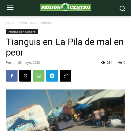
Inicio
Información General
Información General
Tianguis en La Pila de mal en
peor
Por
.
-
25 mayo, 2020
251
0