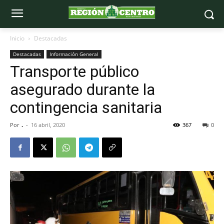
Inicio
Destacadas
Destacadas
Información General
Transporte público
asegurado durante la
contingencia sanitaria
Por
.
-
16 abril, 2020
367
0