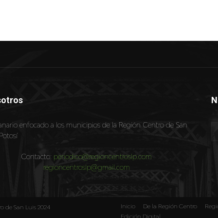
otros
N
nario enfocado a los municipios de la Región Centro de San
Potosí
Contacto:
periodico@regioncentroslp.com
regioncentroslp@gmail.com
Inicio
De la Región Centro
Regi
ro de San Luis 2024
Edición Digital