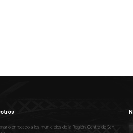
otros
N
nario enfocado a los municipios de la Región Centro de San