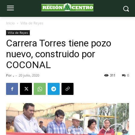
Inicio
Villa de Reyes
Villa de Reyes
Carrera Torres tiene pozo
nuevo, construido por
COCONAL
Por
.
-
20 julio, 2020
311
0