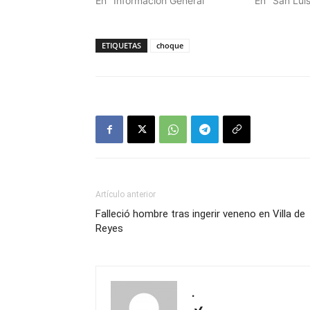
En "Información General"
En "San Luis
ETIQUETAS
choque
Artículo anterior
Falleció hombre tras ingerir veneno en Villa de
Reyes
.