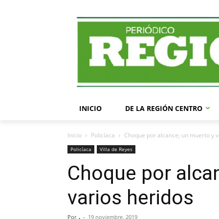
INICIO
DE LA REGIÓN CENTRO
Inicio
Policíaca
Choque por alcance; un muerto y v
Policíaca
Villa de Reyes
Choque por alca
varios heridos
Por
.
-
19 noviembre, 2019