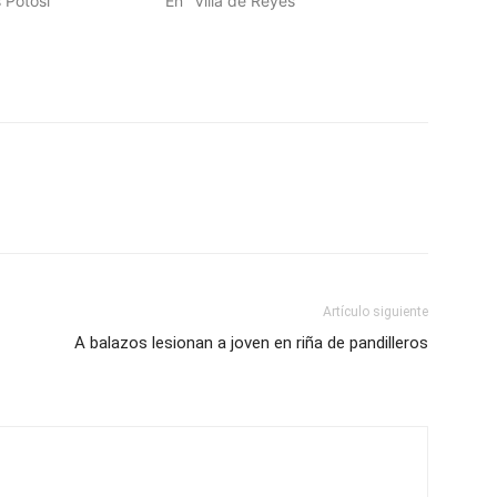
 Potosí"
En "Villa de Reyes"
Artículo siguiente
A balazos lesionan a joven en riña de pandilleros