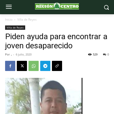
Inicio
Villa de Reyes
Villa de Reyes
Piden ayuda para encontrar a
joven desaparecido
Por
.
-
6 julio, 2020
529
0