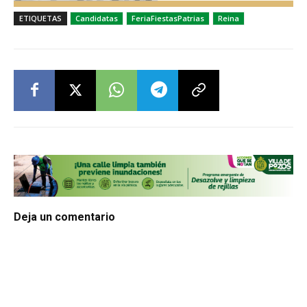
ETIQUETAS
Candidatas
FeriaFiestasPatrias
Reina
Deja un comentario