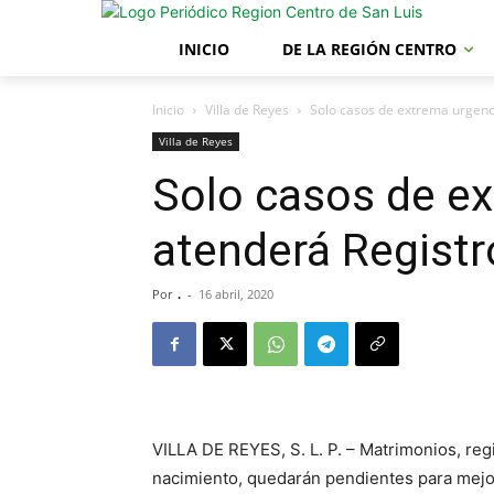
INICIO
DE LA REGIÓN CENTRO
Inicio
Villa de Reyes
Solo casos de extrema urgenci
Villa de Reyes
Solo casos de e
atenderá Registro
Por
.
-
16 abril, 2020
VILLA DE REYES, S. L. P. – Matrimonios, reg
nacimiento, quedarán pendientes para mejor 