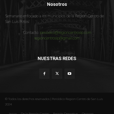
Nosotros
Semanario enfocado a los municipios de la Región Centro de
San Luis Potosí
Contacto:
periodico@regioncentroslp.com
regioncentroslp@gmail.com
NUESTRAS REDES
© Todos los derechos reservados | Periódico Region Centro de San Luis
2024
Inicio
De la Región Centro
Región Deportiva
Opinion