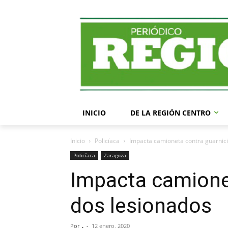
INICIO
DE LA REGIÓN CENTRO
Inicio
Policíaca
Impacta camioneta contra guarnici
Policíaca
Zaragoza
Impacta camionet
dos lesionados
Por
.
-
12 enero, 2020