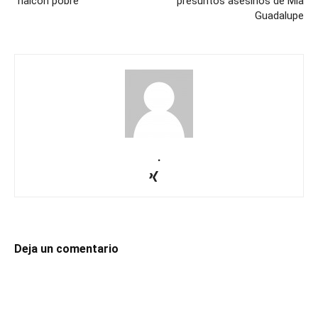
“halcón pobre”
presuntos asesinos de Mía
Guadalupe
.
Deja un comentario