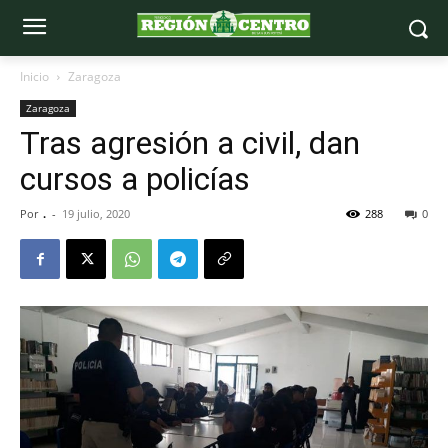
Inicio
Zaragoza
Zaragoza
Tras agresión a civil, dan
cursos a policías
Por
.
-
19 julio, 2020
288
0