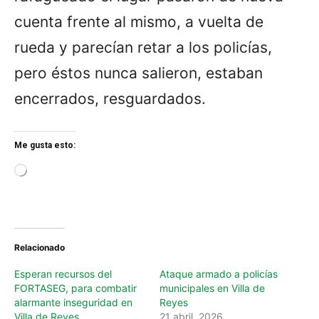
cuenta frente al mismo, a vuelta de
rueda y parecían retar a los policías,
pero éstos nunca salieron, estaban
encerrados, resguardados.
Me gusta esto:
L
o
a
d
i
n
Relacionado
g
…
Esperan recursos del
Ataque armado a policías
FORTASEG, para combatir
municipales en Villa de
alarmante inseguridad en
Reyes
Villa de Reyes
21 abril, 2026