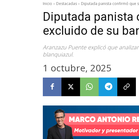
Inicio
Destacadas
Diputada panista confirmó que s
Diputada panista 
excluido de su b
Aranzazu Puente explicó que analizar
blanquiazul.
1 octubre, 2025