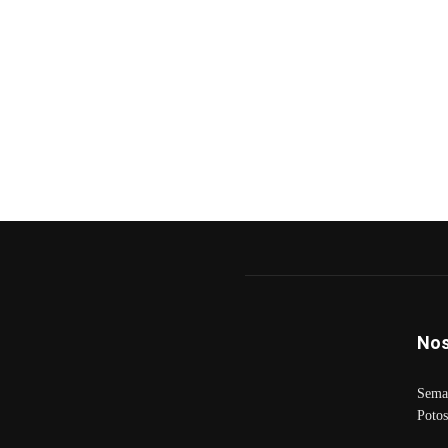
Nos
Seman
Potos