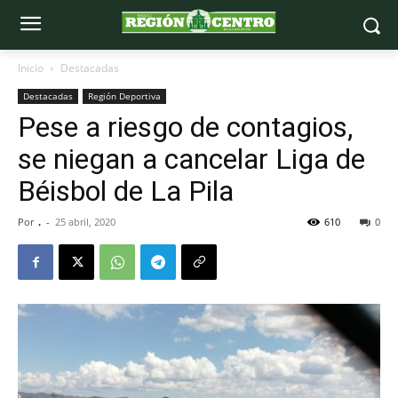
Inicio
Destacadas
Destacadas
Región Deportiva
Pese a riesgo de contagios,
se niegan a cancelar Liga de
Béisbol de La Pila
Por
.
-
25 abril, 2020
610
0