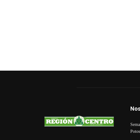
Nos
Seman
Potos