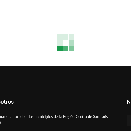
otros
N
ario enfocado a los municipios de la Región Centro de San Luis
í