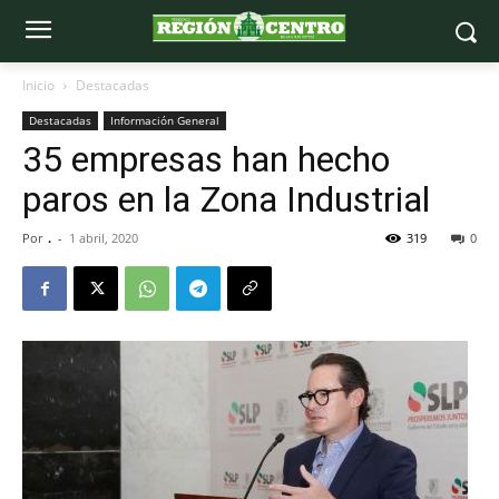
Inicio
Destacadas
Destacadas
Información General
35 empresas han hecho
paros en la Zona Industrial
Por
.
-
1 abril, 2020
319
0