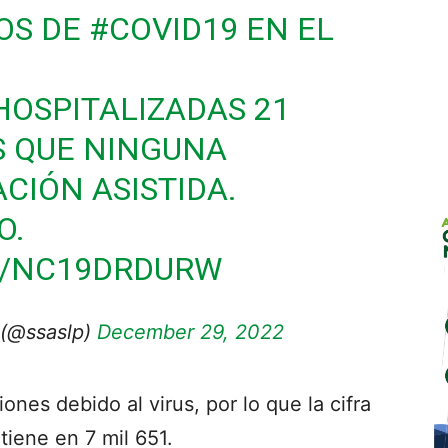
OS DE
#COVID19
EN EL
OSPITALIZADAS 21
S QUE NINGUNA
CIÓN ASISTIDA.
O.
M/NC19DRDURW
 (@ssaslp)
December 29, 2022
nes debido al virus, por lo que la cifra
iene en 7 mil 651.