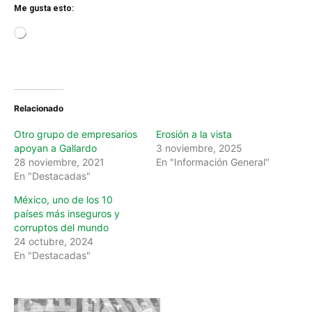
Me gusta esto:
L
o
a
d
i
n
Relacionado
g
…
Otro grupo de empresarios
Erosión a la vista
apoyan a Gallardo
3 noviembre, 2025
28 noviembre, 2021
En "Información General"
En "Destacadas"
México, uno de los 10
países más inseguros y
corruptos del mundo
24 octubre, 2024
En "Destacadas"