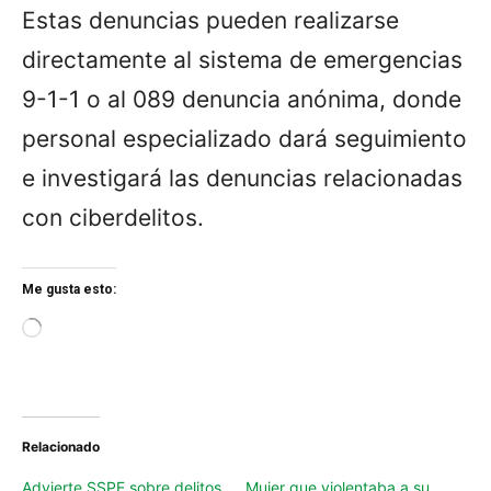
Estas denuncias pueden realizarse
directamente al sistema de emergencias
9-1-1 o al 089 denuncia anónima, donde
personal especializado dará seguimiento
e investigará las denuncias relacionadas
con ciberdelitos.
Me gusta esto:
L
o
a
d
i
n
Relacionado
g
…
Advierte SSPE sobre delitos
Mujer que violentaba a su