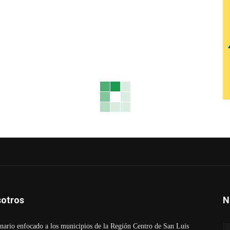
otros
N
ario enfocado a los municipios de la Región Centro de San Luis