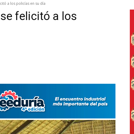
itó a los policías en su día
e felicitó a los