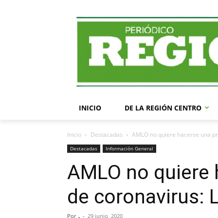
INICIO
DE LA REGIÓN CENTRO
Inicio
Destacadas
AMLO no quiere hacerse una pr
Destacadas
Información General
AMLO no quiere 
de coronavirus: 
Por
.
-
29 junio, 2020