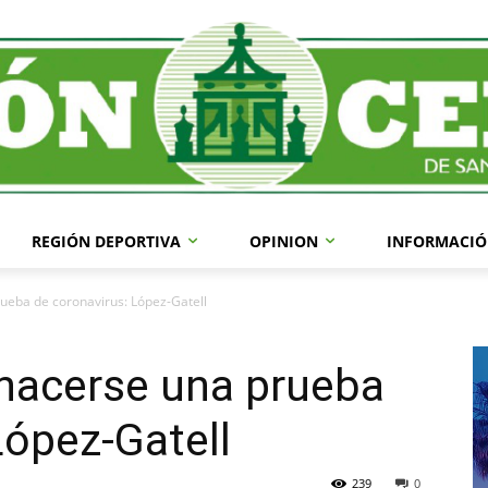
REGIÓN DEPORTIVA
OPINION
INFORMACIÓ
ueba de coronavirus: López-Gatell
hacerse una prueba
López-Gatell
239
0