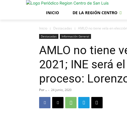
INICIO
DE LA REGIÓN CENTRO
Inicio
Destacadas
AMLO no tiene vela en elección 
Destacadas
Información General
AMLO no tiene ve
2021; INE será el
proceso: Lorenz
Por
.
-
24 junio, 2020