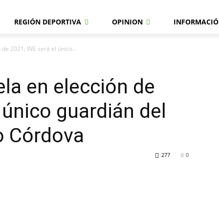
REGIÓN DEPORTIVA
OPINION
INFORMACIÓ
de 2021; INE será el único...
la en elección de
 único guardián del
o Córdova
277
0