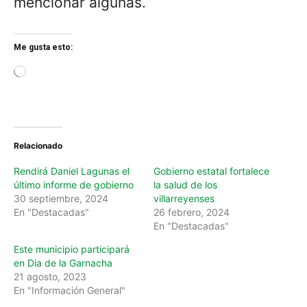
mencionar algunas.
Me gusta esto:
L
o
a
d
i
n
Relacionado
g
…
Rendirá Daniel Lagunas el
Gobierno estatal fortalece
último informe de gobierno
la salud de los
30 septiembre, 2024
villarreyenses
En "Destacadas"
26 febrero, 2024
En "Destacadas"
Este municipio participará
en Dia de la Garnacha
21 agosto, 2023
En "Información General"