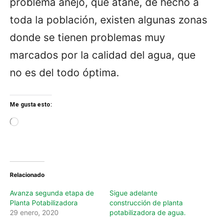
problema añejo, que atañe, de hecho a
toda la población, existen algunas zonas
donde se tienen problemas muy
marcados por la calidad del agua, que
no es del todo óptima.
Me gusta esto:
L
o
a
d
i
n
Relacionado
g
…
Avanza segunda etapa de
Sigue adelante
Planta Potabilizadora
construcción de planta
29 enero, 2020
potabilizadora de agua.