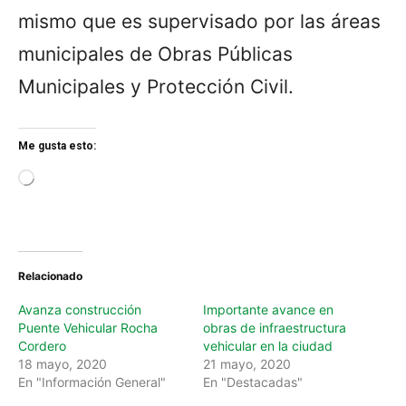
mismo que es supervisado por las áreas
municipales de Obras Públicas
Municipales y Protección Civil.
Me gusta esto:
L
o
a
d
i
n
Relacionado
g
…
Avanza construcción
Importante avance en
Puente Vehicular Rocha
obras de infraestructura
Cordero
vehicular en la ciudad
18 mayo, 2020
21 mayo, 2020
En "Información General"
En "Destacadas"