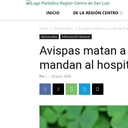
INICIO
DE LA REGIÓN CENTRO
Inicio
Destacadas
Avispas matan a un niño de 5 a
Destacadas
Información General
Avispas matan a 
mandan al hospit
Por
.
-
23 julio, 2020