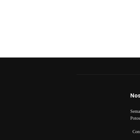
Nos
Seman
Potos
Con