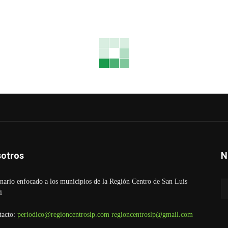
otros
N
ario enfocado a los municipios de la Región Centro de San Luis
í
tacto:
periodico@regioncentroslp.com
regioncentroslp@gmail.com