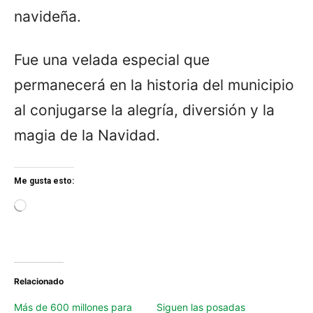
navideña.
Fue una velada especial que
permanecerá en la historia del municipio
al conjugarse la alegría, diversión y la
magia de la Navidad.
Me gusta esto:
L
o
a
d
i
n
Relacionado
g
…
Más de 600 millones para
Siguen las posadas