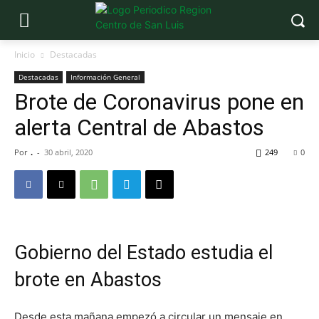
Inicio
Destacadas
Destacadas
Información General
Brote de Coronavirus pone en
alerta Central de Abastos
Por
.
-
30 abril, 2020
249
0
Gobierno del Estado estudia el
brote en Abastos
Desde esta mañana empezó a circular un mensaje en