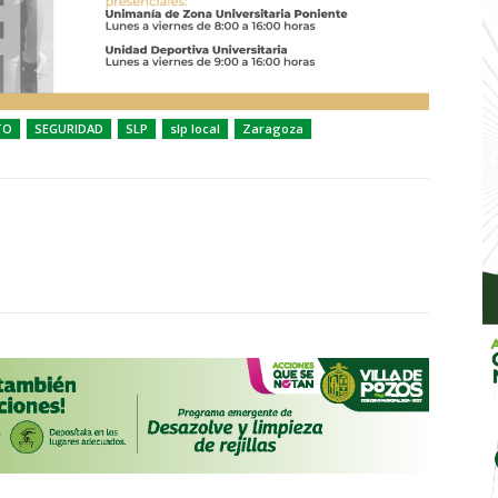
TO
SEGURIDAD
SLP
slp local
Zaragoza