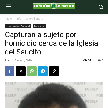
Inicio
Información General
Información General
Policíaca
Capturan a sujeto por
homicidio cerca de la Iglesia
del Saucito
Por
.
-
8 enero, 2020
244
0