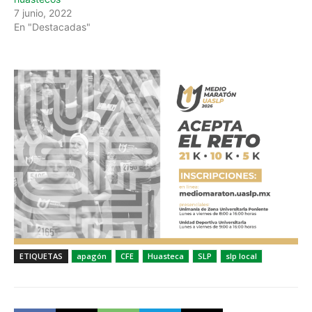
7 junio, 2022
En "Destacadas"
ETIQUETAS
apagón
CFE
Huasteca
SLP
slp local