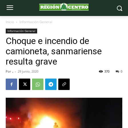
Inicio
Información General
Información General
Choque e incendio de
camioneta, sanmariense
resulta grave
Por
.
-
29 junio, 2020
370
0