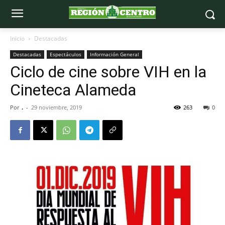
Inicio
Destacadas
Destacadas
Espectáculos
Información General
Ciclo de cine sobre VIH en la
Cineteca Alameda
Por
.
-
29 noviembre, 2019
263
0