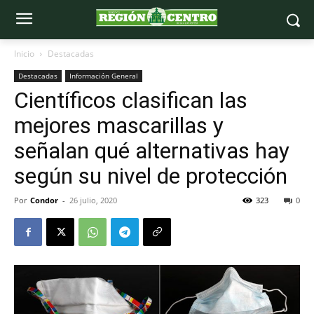
Inicio
Destacadas
Destacadas
Información General
Científicos clasifican las
mejores mascarillas y
señalan qué alternativas hay
según su nivel de protección
Por
Condor
-
26 julio, 2020
323
0