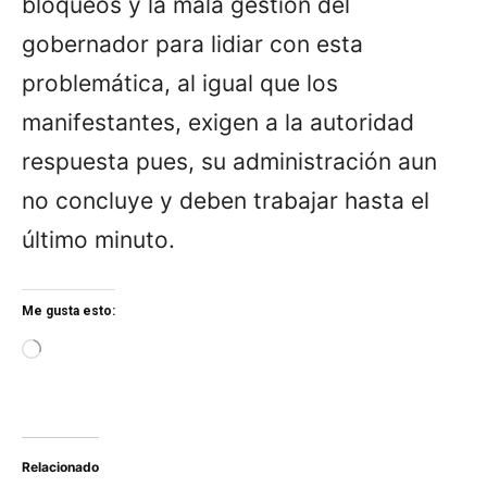
bloqueos y la mala gestión del
gobernador para lidiar con esta
problemática, al igual que los
manifestantes, exigen a la autoridad
respuesta pues, su administración aun
no concluye y deben trabajar hasta el
último minuto.
Me gusta esto:
L
o
a
d
i
n
Relacionado
g