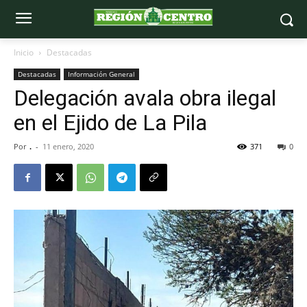
Inicio
Destacadas
Destacadas
Información General
Delegación avala obra ilegal
en el Ejido de La Pila
Por
.
-
11 enero, 2020
371
0