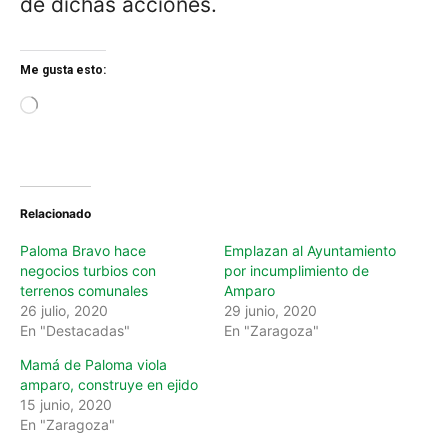
de dichas acciones.
Me gusta esto:
L
o
a
d
i
n
Relacionado
g
…
Paloma Bravo hace
Emplazan al Ayuntamiento
negocios turbios con
por incumplimiento de
terrenos comunales
Amparo
26 julio, 2020
29 junio, 2020
En "Destacadas"
En "Zaragoza"
Mamá de Paloma viola
amparo, construye en ejido
15 junio, 2020
En "Zaragoza"