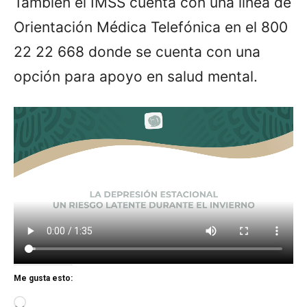
También el IMSS cuenta con una línea de
Orientación Médica Telefónica en el 800
22 22 668 donde se cuenta con una
opción para apoyo en salud mental.
Me gusta esto:
L