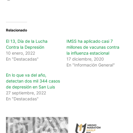
o
a
d
i
n
Relacionado
g
…
El 13, Día de la Lucha
IMSS ha aplicado casi 7
Contra la Depresión
millones de vacunas contra
10 enero, 2022
la influenza estacional
En "Destacadas"
17 diciembre, 2020
En "Información General"
En lo que va del año,
detectan dos mil 344 casos
de depresión en San Luis
27 septiembre, 2022
En "Destacadas"