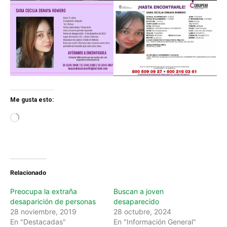
Me gusta esto:
L
o
a
d
i
n
Relacionado
g
…
Preocupa la extraña
Buscan a joven
desaparición de personas
desaparecido
28 noviembre, 2019
28 octubre, 2024
En "Destacadas"
En "Información General"