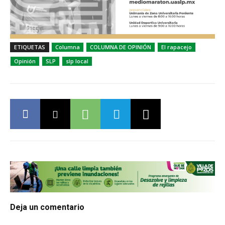
ETIQUETAS
Columna
COLUMNA DE OPINIÓN
El rapacejo
Opinión
SLP
slp local
Deja un comentario