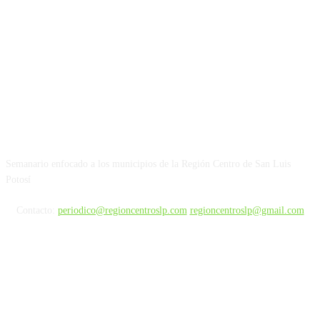
Nosotros
Semanario enfocado a los municipios de la Región Centro de San Luis
Potosí
Contacto:
periodico@regioncentroslp.com
regioncentroslp@gmail.com
NUESTRAS REDES