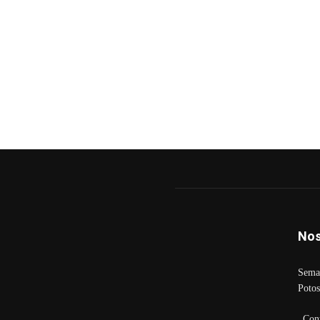
Nos
Seman
Potos
Con