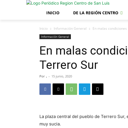
INICIO
DE LA REGIÓN CENTRO
Inicio
Información General
En malas condiciones 
Información General
En malas condici
Terrero Sur
Por
.
-
15 junio, 2020
La plaza central del pueblo de Terrero Sur,
muy sucia.