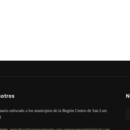
otros
N
ario enfocado a los municipios de la Región Centro de San Luis
í
tacto:
periodico@regioncentroslp.com
regioncentroslp@gmail.com